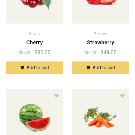
Fruits
Berries
Cherry
Strawberry
$
30.00
$
49.00
$
35.00
$
54.00
Add to cart
Add to cart