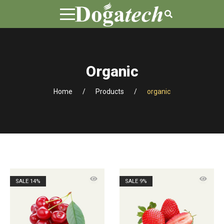
Organic
Home
Products
organic
SALE
14%
SALE
9%