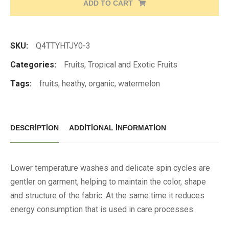
ADD TO CART
SKU:
Q4TTYHTJY0-3
Categories:
Fruits
,
Tropical and Exotic Fruits
Tags:
fruits
,
heathy
,
organic
,
watermelon
DESCRIPTION
ADDITIONAL INFORMATION
Lower temperature washes and delicate spin cycles are
gentler on garment, helping to maintain the color, shape
and structure of the fabric. At the same time it reduces
energy consumption that is used in care processes.