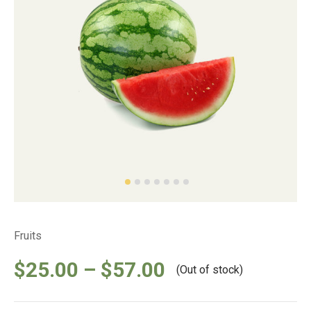
Fruits
$
25.00
–
$
57.00
(Out of stock)