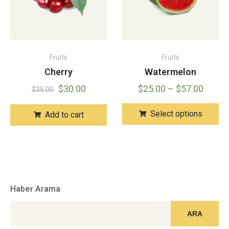
Fruits
Fruits
Cherry
Watermelon
$
30.00
$
25.00
–
$
57.00
$
35.00
Select options
Add to cart
Haber Arama
ARA